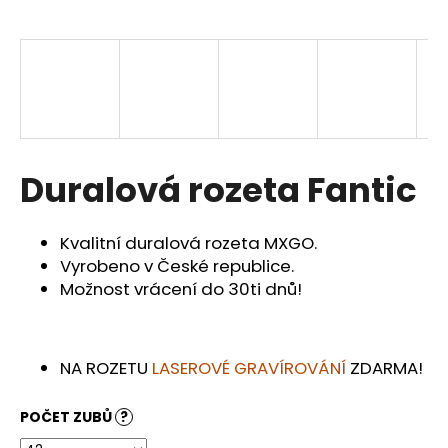
a
j
í
t
?
Duralová rozeta Fantic
HLEDAT
Kvalitní duralová rozeta MXGO.
Vyrobeno v České republice.
Možnost vrácení do 30ti dnů!
D
o
p
NA ROZETU
LASEROVÉ GRAVÍROVÁNÍ
ZDARMA!
o
r
POČET ZUBŮ
?
u