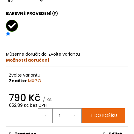
č
u
j
BAREVNÉ PROVEDENÍ
?
e
m
e
KOLEČKO
Můžeme doručit do:
Zvolte variantu
HUSQVARNA
Možnosti doručení
TC65
E4058
199
Zvolte variantu
Kč
Značka:
MXGO
790 Kč
/ ks
652,89 Kč bez DPH
Měrná
DO KOŠÍKU
cena:
Zeptat se
Sdílet