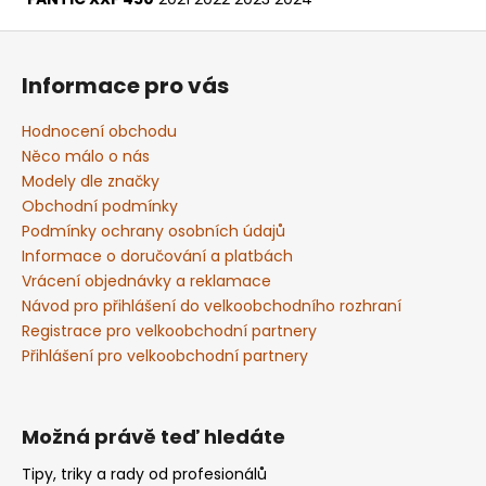
Z
á
Informace pro vás
p
a
Hodnocení obchodu
t
Něco málo o nás
í
Modely dle značky
Obchodní podmínky
Podmínky ochrany osobních údajů
Informace o doručování a platbách
Vrácení objednávky a reklamace
Návod pro přihlášení do velkoobchodního rozhraní
Registrace pro velkoobchodní partnery
Přihlášení pro velkoobchodní partnery
Možná právě teď hledáte
Tipy, triky a rady od profesionálů