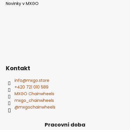
Novinky v MXGO
Kontakt
info
@
mxgo.store
+420 721 010 589
MXGO Chainwheels
mxgo_chainwheels
@mxgochainwheels
Pracovní doba