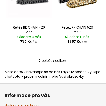
p
r
o
d
Řetěz RK CHAIN 420
Řetěz RK CHAIN 520
u
MXZ
MXU
k
Skladem u nás
Skladem u nás
t
790 Kč
1 857 Kč
/ ks
/ ks
ů
2
položek celkem
O
v
Máte dotaz? Neváhejte se na nás kdykoliv obrátit. Využijte
l
chatbota v pravém dolním rohu Vaší obrazovky.
á
d
Z
a
á
c
Informace pro vás
p
í
a
p
Hodnocení obchodu