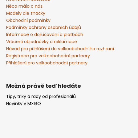
r
t
Něco málo o nás
v
í
Modely dle značky
k
Obchodní podmínky
y
Podmínky ochrany osobních údajů
v
Informace o doručování a platbách
ý
Vrácení objednávky a reklamace
p
Návod pro přihlášení do velkoobchodního rozhraní
i
Registrace pro velkoobchodní partnery
s
Přihlášení pro velkoobchodní partnery
u
Možná právě teď hledáte
Tipy, triky a rady od profesionálů
Novinky v MXGO