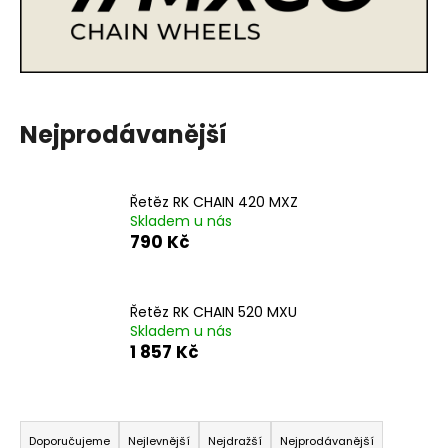
a
j
í
t
?
Nejprodávanější
Řetěz RK CHAIN 420 MXZ
Skladem u nás
HLEDAT
790 Kč
Řetěz RK CHAIN 520 MXU
D
Skladem u nás
o
1 857 Kč
p
o
r
Ř
u
a
Doporučujeme
Nejlevnější
Nejdražší
Nejprodávanější