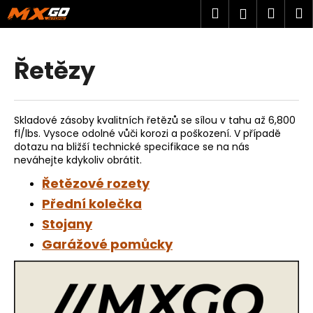
K
Přejít
Hledat
Náku
M
Přihlášen
na
o
obsah
Zpět
Zpět
košík
š
í
Řetězy
C
k
o
p
Skladové zásoby kvalitních řetězů se sílou v tahu až
6,800
o
fl/lbs. Vysoce odolné vůči korozi a poškození. V případě
t
dotazu na bližší technické specifikace se na nás
neváhejte kdykoliv obrátit.
ř
e
Řetězové rozety
b
Přední kolečka
u
Stojany
j
Garážové pomůcky
e
t
e
n