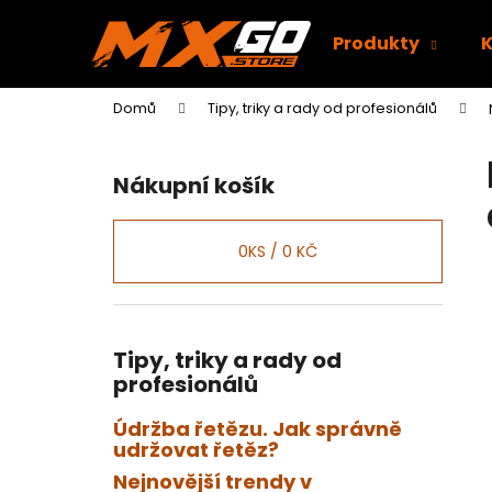
K
Přejít
na
o
Produkty
obsah
Zpět
Zpět
š
do
do
í
Domů
Tipy, triky a rady od profesionálů
k
obchodu
obchodu
P
o
Nákupní košík
s
t
r
0
KS /
0 KČ
a
n
n
Tipy, triky a rady od
í
profesionálů
p
a
Údržba řetězu. Jak správně
udržovat řetěz?
n
e
Nejnovější trendy v