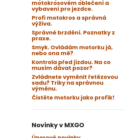
KOLEČKO FANTIC XXF 450 (22-24) E427
motokrosovém oblečení a
l
vybavení pro jezdce.
199 Kč
Profi motokros a správná
výživa.
Správné brzdění. Poznatky z
praxe.
Smyk. Ovládám motorku já,
nebo ona mě?
Kontrola před jízdou. Na co
musím dávat pozor?
Zvládnete vyměnit řetězovou
sadu? Triky na správnou
výměnu.
Čistěte motorku jako profík!
Novinky v MXGO
Únorové novinky