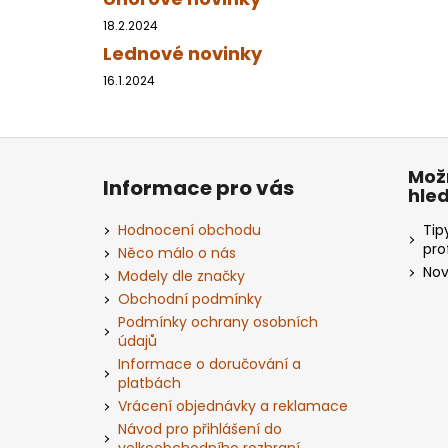
18.2.2024
Lednové novinky
16.1.2024
Z
á
Mož
Informace pro vás
hle
p
a
Hodnocení obchodu
Tip
t
pro
Něco málo o nás
Nov
í
Modely dle značky
Obchodní podmínky
Podmínky ochrany osobních
údajů
Informace o doručování a
platbách
Vrácení objednávky a reklamace
Návod pro přihlášení do