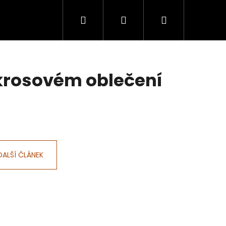
Hledat
Přihlášení
Nákupní
košík
okrosovém oblečení
DALŠÍ ČLÁNEK
Následující