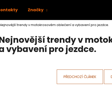
Kontakty
Značky
Nejnovější trendy v motokrosovém oblečení a vybavení pro jezdce.
Co potřebujete najít?
Nejnovější trendy v mot
a vybavení pro jezdce.
HLEDAT
Doporučujeme
PŘEDCHOZÍ ČLÁNEK