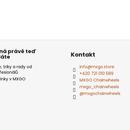
ná právě teď
Kontakt
dáte
y, triky a rady od
info
@
mxgo.store
fesionálů
+420 721 010 589
inky v MXGO
MXGO Chainwheels
mxgo_chainwheels
@mxgochainwheels