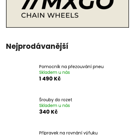
a
j
í
t
?
Nejprodávanější
Pomocník na přezouvání pneu
HLEDAT
Skladem u nás
1 490 Kč
D
Šrouby do rozet
o
Skladem u nás
p
340 Kč
o
r
u
Přípravek na rovnání výfuku