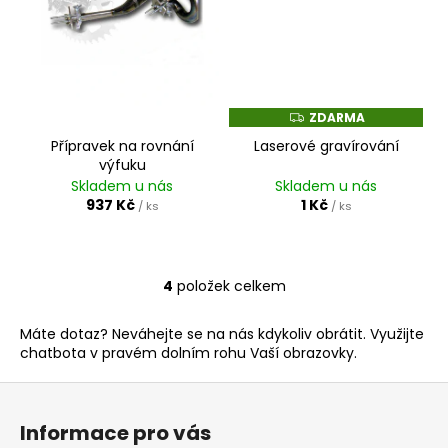
ZDARMA
Z
D
Přípravek na rovnání
Laserové gravírování
A
R
výfuku
M
Skladem u nás
Skladem u nás
A
937 Kč
1 Kč
/ ks
/ ks
4
položek celkem
O
v
Máte dotaz? Neváhejte se na nás kdykoliv obrátit. Využijte
l
chatbota v pravém dolním rohu Vaší obrazovky.
á
d
Z
a
á
c
Informace pro vás
p