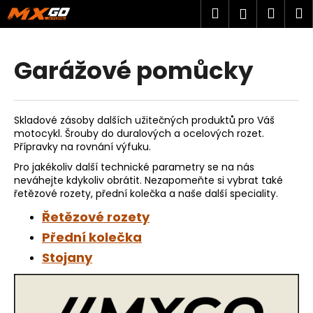
K
Přejít
Hledat
Náku
M
Přihlášen
na
o
obsah
Zpět
Zpět
košík
š
í
Garážové pomůcky
C
k
o
p
Skladové zásoby dalších užitečných produktů pro Váš
o
motocykl. Šrouby do duralových a ocelových rozet.
t
Přípravky na rovnání výfuku.
ř
Pro jakékoliv další technické parametry se na nás
neváhejte kdykoliv obrátit. Nezapomeňte si vybrat také
e
řetězové rozety, přední kolečka a naše další speciality.
b
Řetězové rozety
u
Přední kolečka
j
e
Stojany
t
e
n