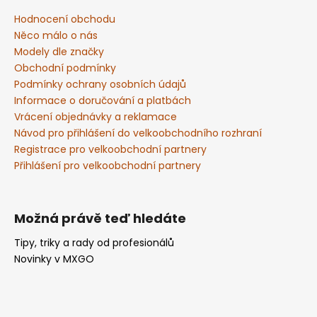
í
a
p
Hodnocení obchodu
r
t
Něco málo o nás
v
í
Modely dle značky
k
Obchodní podmínky
y
Podmínky ochrany osobních údajů
v
Informace o doručování a platbách
ý
Vrácení objednávky a reklamace
p
Návod pro přihlášení do velkoobchodního rozhraní
i
Registrace pro velkoobchodní partnery
s
Přihlášení pro velkoobchodní partnery
u
Možná právě teď hledáte
Tipy, triky a rady od profesionálů
Novinky v MXGO