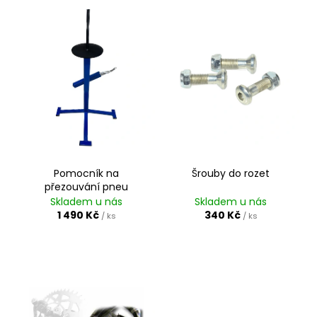
V
ý
p
i
s
p
r
o
d
Pomocník na
Šrouby do rozet
u
přezouvání pneu
k
Skladem u nás
Skladem u nás
t
1 490 Kč
340 Kč
/ ks
/ ks
ů