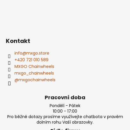
Kontakt
info
@
mxgo.store
+420 721 010 589
MXGO Chainwheels
mxgo_chainwheels
@mxgochainwheels
Pracovní doba
Pondělí - Pátek
10:00 - 17:00
Pro běžné dotazy prosíme využívejte chatbota v pravém
dolním rohu Vaší obrazovky.