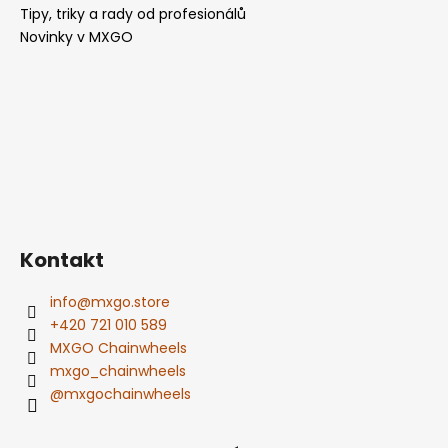
Tipy, triky a rady od profesionálů
Novinky v MXGO
Kontakt
info
@
mxgo.store
+420 721 010 589
MXGO Chainwheels
mxgo_chainwheels
@mxgochainwheels