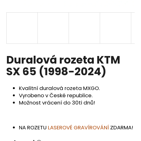
a
j
í
t
?
Duralová rozeta KTM
SX 65 (1998-2024)
HLEDAT
Kvalitní duralová rozeta MXGO.
Vyrobeno v České republice.
D
Možnost vrácení do 30ti dnů!
o
p
o
NA ROZETU
LASEROVÉ GRAVÍROVÁNÍ
ZDARMA!
r
u