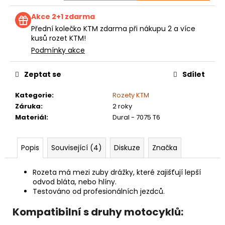
Akce 2+1 zdarma
Přední kolečko KTM zdarma při nákupu 2 a více
kusů rozet KTM!
Podmínky akce
Zeptat se
Sdílet
Kategorie
:
Rozety KTM
Záruka
:
2 roky
Materiál
:
Dural - 7075 T6
Popis
Související (4)
Diskuze
Značka
Rozeta má mezi zuby drážky, které zajišťují lepší
odvod bláta, nebo hlíny.
Testováno od profesionálních jezdců.
Kompatibilní s druhy motocyklů: