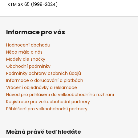
KTM SX 65 (1998-2024)
Z
á
Informace pro vás
p
a
Hodnocení obchodu
t
Něco málo o nás
í
Modely dle značky
Obchodní podmínky
Podmínky ochrany osobních údajů
Informace o doručování a platbách
Vrácení objednávky a reklamace
Návod pro přihlášení do velkoobchodního rozhraní
Registrace pro velkoobchodní partnery
Přihlášení pro velkoobchodní partnery
Možná právě teď hledáte