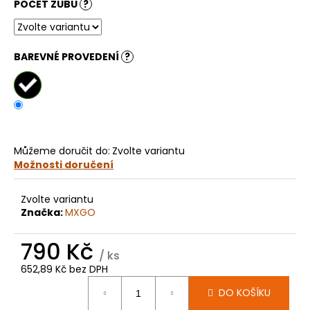
č
POČET ZUBŮ
?
u
j
e
BAREVNÉ PROVEDENÍ
?
m
e
KOLEČKO
FANTIC
XXF
Můžeme doručit do:
Zvolte variantu
450
Možnosti doručení
(22-
24)
E427
Zvolte variantu
199
Značka:
MXGO
Kč
790 Kč
/ ks
652,89 Kč bez DPH
Měrná
DO KOŠÍKU
cena: