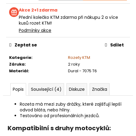
Akce 2+1 zdarma
Přední kolečko KTM zdarma při nákupu 2 a více
kusů rozet KTM!
Podmínky akce
Zeptat se
Sdílet
Kategorie
:
Rozety KTM
Záruka
:
2 roky
Materiál
:
Dural - 7075 T6
Popis
Související (4)
Diskuze
Značka
Rozeta má mezi zuby drážky, které zajišťují lepší
odvod bláta, nebo hlíny.
Testováno od profesionálních jezdců.
Kompatibilní s druhy motocyklů: