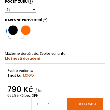
č
POČET ZUBŮ
?
u
j
e
BAREVNÉ PROVEDENÍ
?
m
e
KOLEČKO
YAMAHA
YZ65
Můžeme doručit do:
Zvolte variantu
(18-
Možnosti doručení
24)
E570
199
Zvolte variantu
Kč
Značka:
MXGO
790 Kč
/ ks
652,89 Kč bez DPH
Měrná
DO KOŠÍKU
cena: