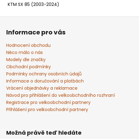
KTM SX 85 (2003-2024)
Z
á
Informace pro vás
p
a
Hodnocení obchodu
t
Něco málo o nás
í
Modely dle značky
Obchodní podmínky
Podmínky ochrany osobních údajů
Informace o doručování a platbách
Vrácení objednávky a reklamace
Návod pro přihlášení do velkoobchodního rozhraní
Registrace pro velkoobchodní partnery
Přihlášení pro velkoobchodní partnery
Možná právě teď hledáte