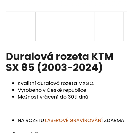
a
j
í
t
?
Duralová rozeta KTM
SX 85 (2003-2024)
HLEDAT
Kvalitní duralová rozeta MXGO.
Vyrobeno v České republice.
D
Možnost vrácení do 30ti dnů!
o
p
o
NA ROZETU
LASEROVÉ GRAVÍROVÁNÍ
ZDARMA!
r
u