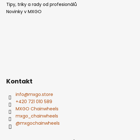
Tipy, triky a rady od profesionálů
Novinky v MXGO
Kontakt
info
@
mxgo.store
+420 721 010 589
MXGO Chainwheels
mxgo_chainwheels
@mxgochainwheels