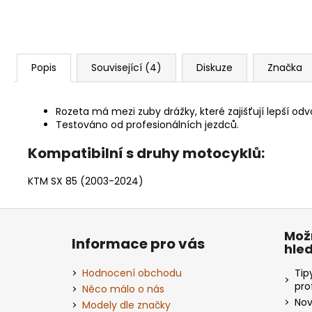
Popis
Související (4)
Diskuze
Značka
Rozeta má mezi zuby drážky, které zajišťují lepší odv
Testováno od profesionálních jezdců.
Kompatibilní s druhy motocyklů:
KTM SX 85 (2003-2024)
Z
á
Mož
Informace pro vás
hle
p
a
Hodnocení obchodu
Tip
t
pro
Něco málo o nás
Nov
í
Modely dle značky