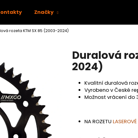
Kontakty
Značky
lová rozeta KTM SX 85 (2003-2024)
Co potřebujete najít?
Duralová ro
HLEDAT
2024)
Kvalitní duralová ro
Doporučujeme
Vyrobeno v České re
Možnost vrácení do 
NA ROZETU
LASEROVÉ