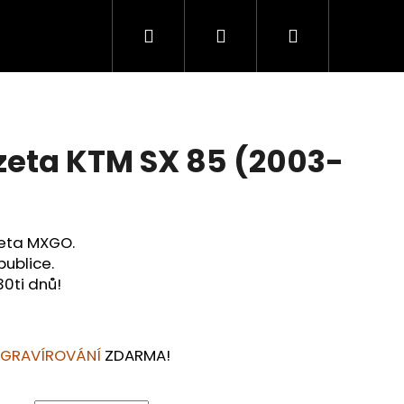
Hledat
Přihlášení
Nákupní
košík
zeta KTM SX 85 (2003-
zeta MXGO.
publice.
30ti dnů!
Následující
 GRAVÍROVÁNÍ
ZDARMA!