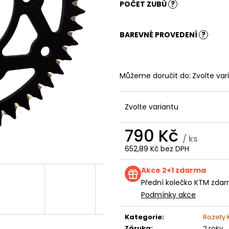
KOLEČKO FANTIC XXF 250 (22-24) E250
KOLEČKO TM E2
POČET ZUBŮ
?
199 Kč
199 Kč
BAREVNÉ PROVEDENÍ
?
Můžeme doručit do:
Zvolte var
Zvolte variantu
790 Kč
/ ks
652,89 Kč bez DPH
Měrná
cena:
Akce 2+1 zdarma
Přední kolečko KTM zdar
Podmínky akce
Kategorie
:
Rozety
Záruka
:
2 roky