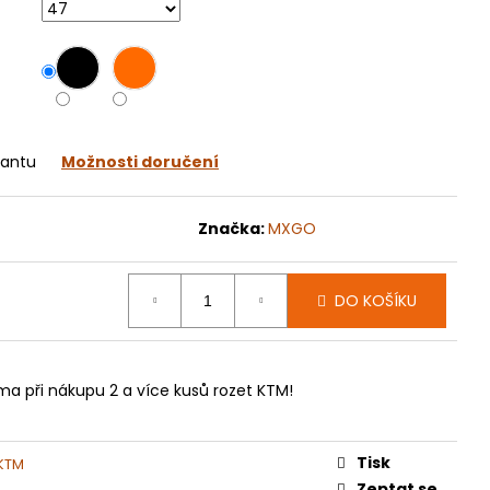
070
iantu
Možnosti doručení
Značka:
MXGO
DO KOŠÍKU
ma při nákupu 2 a více kusů rozet KTM!
Tisk
 KTM
Zeptat se