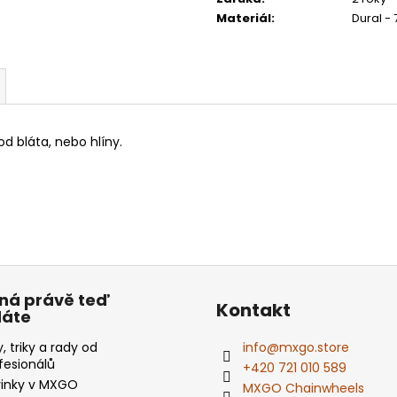
Materiál
:
Dural - 
od bláta, nebo hlíny.
ná právě teď
Kontakt
dáte
y, triky a rady od
info
@
mxgo.store
fesionálů
+420 721 010 589
inky v MXGO
MXGO Chainwheels