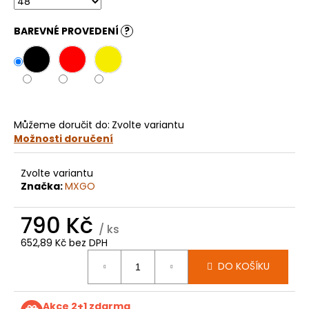
č
u
j
BAREVNÉ PROVEDENÍ
?
e
m
e
KOLEČKO
Můžeme doručit do:
Zvolte variantu
FANTIC
Možnosti doručení
XXF
450
(22-
Zvolte variantu
24)
Značka:
MXGO
E427
199
790 Kč
Kč
/ ks
652,89 Kč bez DPH
Měrná
DO KOŠÍKU
cena:
Akce 2+1 zdarma