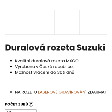
a
j
í
t
?
Duralová rozeta Suzuki
HLEDAT
Kvalitní duralová rozeta MXGO.
Vyrobeno v České republice.
Možnost vrácení do 30ti dnů!
D
o
p
NA ROZETU
LASEROVÉ GRAVÍROVÁNÍ
ZDARMA!
o
r
POČET ZUBŮ
?
u