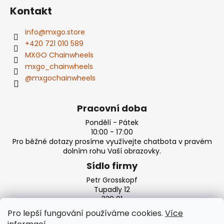
Kontakt
info
@
mxgo.store
+420 721 010 589
MXGO Chainwheels
mxgo_chainwheels
@mxgochainwheels
Pracovní doba
Pondělí - Pátek
10:00 - 17:00
Pro běžné dotazy prosíme využívejte chatbota v pravém
dolním rohu Vaší obrazovky.
Sídlo firmy
Petr Grosskopf
Tupadly 12
339 01
Klatovy
Pro lepší fungování používáme cookies.
Více