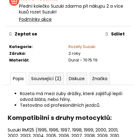
Přední kolečko Suzuki zdarma při nákupu 2 a více
kusů rozet Suzuki!
Podmínky akce
Zeptat se
Sdílet
Kategorie
:
Rozety Suzuki
Záruka
:
2 roky
Materiál
:
Dural - 7075 T6
Popis
Související (2)
Diskuze
Značka
Rozeta má mezi zuby drážky, které zajišťují lepší
odvod bláta, nebo hlíny.
Testováno od profesionálních jezdců.
Kompatibilní s druhy motocyklů:
Suzuki RM125 (1995, 1996, 1997, 1998, 1999, 2000, 2001,
2002, 2003, 2004, 2005, 2006, 2007, 2008, 2009, 2010,