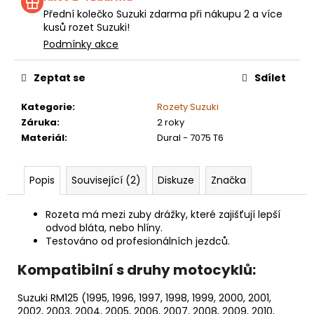
Přední kolečko Suzuki zdarma při nákupu 2 a více
kusů rozet Suzuki!
Podmínky akce
Zeptat se
Sdílet
Kategorie
:
Rozety Suzuki
Záruka
:
2 roky
Materiál
:
Dural - 7075 T6
Popis
Související (2)
Diskuze
Značka
Rozeta má mezi zuby drážky, které zajišťují lepší
odvod bláta, nebo hlíny.
Testováno od profesionálních jezdců.
Kompatibilní s druhy motocyklů:
Suzuki RM125 (1995, 1996, 1997, 1998, 1999, 2000, 2001,
2002, 2003, 2004, 2005, 2006, 2007, 2008, 2009, 2010,