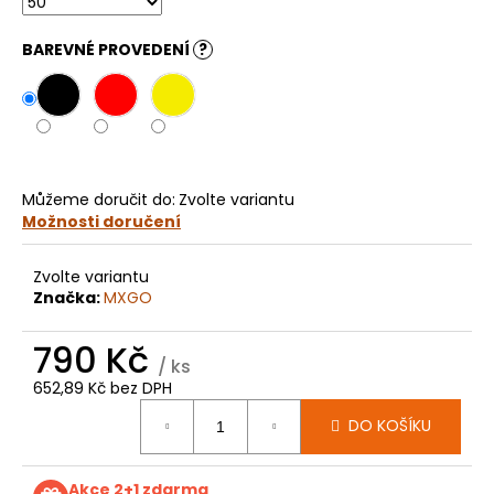
č
u
j
BAREVNÉ PROVEDENÍ
?
e
m
e
KOLEČKO
Můžeme doručit do:
Zvolte variantu
HUSQVARNA
Možnosti doručení
TC65
E4058
199
Zvolte variantu
Kč
Značka:
MXGO
790 Kč
/ ks
652,89 Kč bez DPH
Měrná
DO KOŠÍKU
cena:
Akce 2+1 zdarma