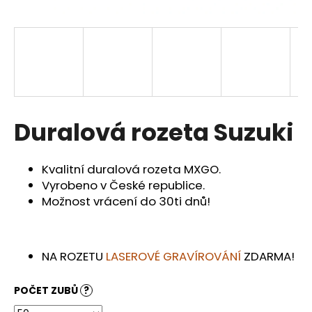
a
j
í
t
?
Duralová rozeta Suzuki
HLEDAT
Kvalitní duralová rozeta MXGO.
Vyrobeno v České republice.
Možnost vrácení do 30ti dnů!
D
o
p
NA ROZETU
LASEROVÉ GRAVÍROVÁNÍ
ZDARMA!
o
r
POČET ZUBŮ
?
u