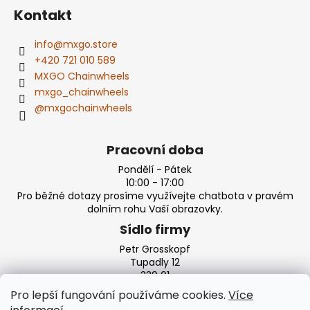
Kontakt
info
@
mxgo.store
+420 721 010 589
MXGO Chainwheels
mxgo_chainwheels
@mxgochainwheels
Pracovní doba
Pondělí - Pátek
10:00 - 17:00
Pro běžné dotazy prosíme využívejte chatbota v pravém
dolním rohu Vaší obrazovky.
Sídlo firmy
Petr Grosskopf
Tupadly 12
339 01
Klatovy
Pro lepší fungování používáme cookies.
Více