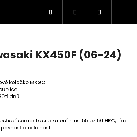
Hledat
Přihlášení
Nákupní
košík
wasaki KX450F (06-24)
zové kolečko MXGO.
publice.
30ti dnů!
Následující
rochází cementací a kalením na 55 až 60 HRC, tím
pevnost a odolnost.