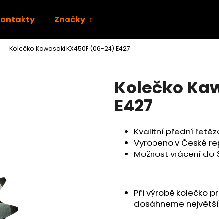
Kontakty
Značky
Kolečko Kawasaki KX450F (06-24) E427
Co potřebujete najít?
Kolečko Ka
HLEDAT
E427
Kvalitní přední řetě
Doporučujeme
Vyrobeno v České re
Možnost vrácení do 
Při výrobě kolečko p
dosáhneme největší 