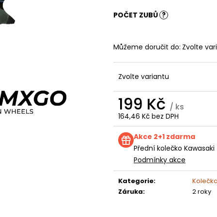
KOLEČKO FANTIC XXF 250 (22-24) E250
KOLEČKO TM E2
199 Kč
199 Kč
POČET ZUBŮ
?
Můžeme doručit do:
Zvolte var
Zvolte variantu
199 Kč
/ ks
164,46 Kč bez DPH
Měrná
cena:
Akce 2+1 zdarma
Přední kolečko Kawasaki 
Podmínky akce
Kategorie
:
Kolečk
Záruka
:
2 roky