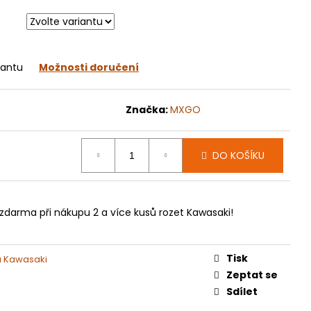
070
iantu
Možnosti doručení
Značka:
MXGO
DO KOŠÍKU
zdarma při nákupu 2 a více kusů rozet Kawasaki!
Tisk
a Kawasaki
Zeptat se
Sdílet