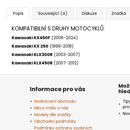
Popis
Související (4)
Diskuze
Značka
KOMPATIBILNÍ S DRUHY MOTOCYKLŮ:
Kawasaki KX450F
(2006-2024)
Kawasaki KX 250
(1999-2018)
Kawasaki KLX300R
(2003-2007)
Kawasaki KLX450R
(2007-2012)
Z
á
Mož
Informace pro vás
hle
p
a
Hodnocení obchodu
Tip
t
pro
Něco málo o nás
Nov
í
Modely dle značky
Obchodní podmínky
Podmínky ochrany osobních