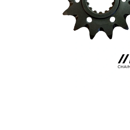
KOLEČKO FANTIC XXF 450 (22-24) E427
199 Kč