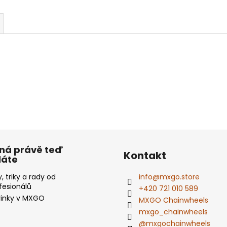
ná právě teď
Kontakt
dáte
y, triky a rady od
info
@
mxgo.store
fesionálů
+420 721 010 589
inky v MXGO
MXGO Chainwheels
mxgo_chainwheels
@mxgochainwheels