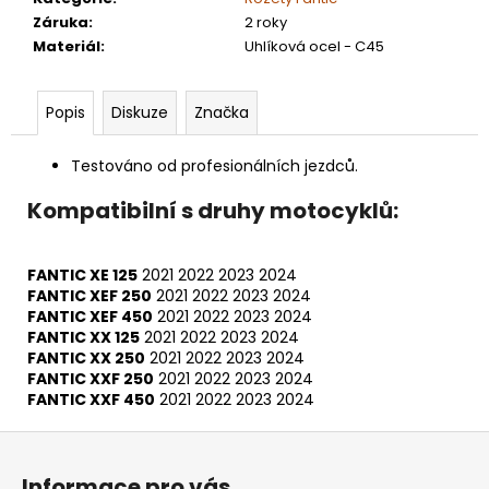
Záruka
:
2 roky
Materiál
:
Uhlíková ocel - C45
Popis
Diskuze
Značka
Testováno od profesionálních jezdců.
Kompatibilní s druhy motocyklů:
FANTIC XE 125
2021
2022
2023
2024
FANTIC XEF 250
2021
2022
2023
2024
FANTIC XEF 450
2021
2022
2023
2024
FANTIC XX 125
2021
2022
2023
2024
FANTIC XX 250
2021
2022
2023
2024
FANTIC XXF 250
2021
2022
2023
2024
FANTIC XXF 450
2021
2022
2023
2024
Z
á
Informace pro vás