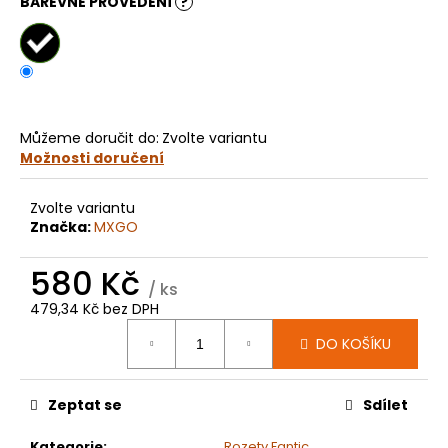
č
BAREVNÉ PROVEDENÍ
?
u
j
e
m
e
Můžeme doručit do:
Zvolte variantu
Možnosti doručení
KOLEČKO
HUSQVARNA
TC85
Zvolte variantu
E1247
Značka:
MXGO
199
Kč
580 Kč
/ ks
479,34 Kč bez DPH
Měrná
DO KOŠÍKU
cena:
Zeptat se
Sdílet
Kategorie
:
Rozety Fantic