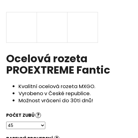
a
j
í
t
?
Ocelová rozeta
PROEXTREME Fantic
HLEDAT
Kvalitní ocelová rozeta MXGO.
Vyrobeno v České republice.
D
Možnost vrácení do 30ti dnů!
o
p
POČET ZUBŮ
?
o
r
u