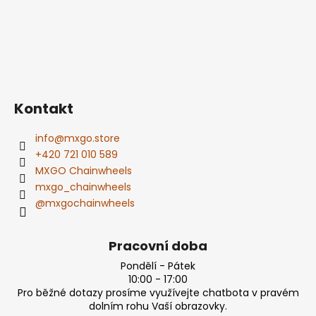
Kontakt
info
@
mxgo.store
+420 721 010 589
MXGO Chainwheels
mxgo_chainwheels
@mxgochainwheels
Pracovní doba
Pondělí - Pátek
10:00 - 17:00
Pro běžné dotazy prosíme využívejte chatbota v pravém
dolním rohu Vaší obrazovky.