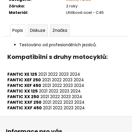
Záruka
:
2 roky
Materiál
:
Uhlíková ocel - C45
Popis
Diskuze
Značka
Testováno od profesionálních jezdců.
Kompatibilní s druhy motocyklů:
FANTIC XE 125
2021
2022
2023
2024
FANTIC XEF 250
2021
2022
2023
2024
FANTIC XEF 450
2021
2022
2023
2024
FANTIC XX 125
2021
2022
2023
2024
FANTIC XX 250
2021
2022
2023
2024
FANTIC XXF 250
2021
2022
2023
2024
FANTIC XXF 450
2021
2022
2023
2024
Z
á
Informace pro vás