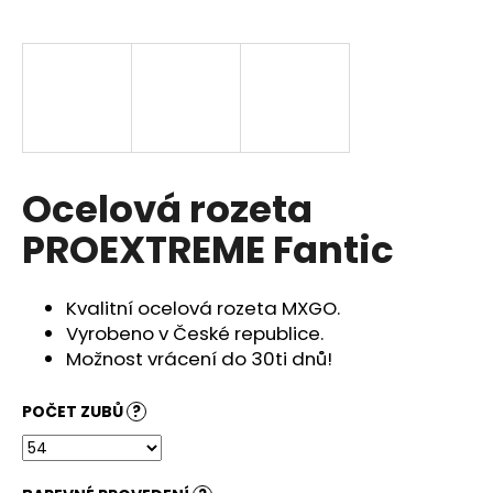
a
j
í
t
?
Ocelová rozeta
PROEXTREME Fantic
HLEDAT
Kvalitní ocelová rozeta MXGO.
Vyrobeno v České republice.
D
Možnost vrácení do 30ti dnů!
o
p
POČET ZUBŮ
?
o
r
u