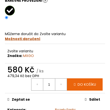
č
BAREVNÉ PROVEDENÍ
?
u
j
e
m
e
Můžeme doručit do:
Zvolte variantu
Možnosti doručení
KOLEČKO
YAMAHA
YZ65
Zvolte variantu
(18-
Značka:
MXGO
24)
E570
580 Kč
199
/ ks
Kč
479,34 Kč bez DPH
Měrná
DO KOŠÍKU
cena:
Zeptat se
Sdílet
Kategorie
:
Rozety Fantic