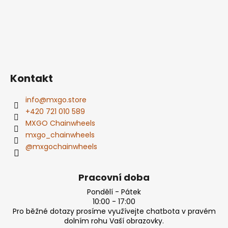
Kontakt
info
@
mxgo.store
+420 721 010 589
MXGO Chainwheels
mxgo_chainwheels
@mxgochainwheels
Pracovní doba
Pondělí - Pátek
10:00 - 17:00
Pro běžné dotazy prosíme využívejte chatbota v pravém
dolním rohu Vaší obrazovky.