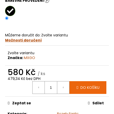
č
BAREVNÉ PROVEDENÍ
?
u
j
e
m
e
Můžeme doručit do:
Zvolte variantu
Možnosti doručení
KOLEČKO
HUSQVARNA
TC50
Zvolte variantu
E4060
Značka:
MXGO
199
Kč
580 Kč
/ ks
479,34 Kč bez DPH
Měrná
DO KOŠÍKU
cena:
Zeptat se
Sdílet
Kategorie
:
Rozety Fantic