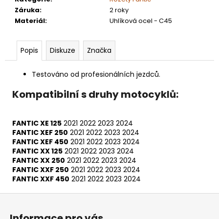
Záruka
:
2 roky
Materiál
:
Uhlíková ocel - C45
Popis
Diskuze
Značka
Testováno od profesionálních jezdců.
Kompatibilní s druhy motocyklů:
FANTIC XE 125
2021
2022
2023
2024
FANTIC XEF 250
2021
2022
2023
2024
FANTIC XEF 450
2021
2022
2023
2024
FANTIC XX 125
2021
2022
2023
2024
FANTIC XX 250
2021
2022
2023
2024
FANTIC XXF 250
2021
2022
2023
2024
FANTIC XXF 450
2021
2022
2023
2024
Z
á
Informace pro vás