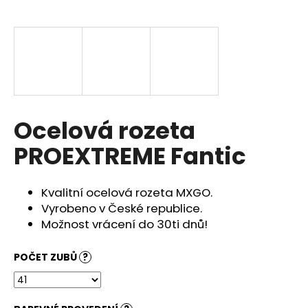
a
j
í
t
?
Ocelová rozeta
PROEXTREME Fantic
HLEDAT
Kvalitní ocelová rozeta MXGO.
Vyrobeno v České republice.
D
Možnost vrácení do 30ti dnů!
o
p
POČET ZUBŮ
?
o
r
u