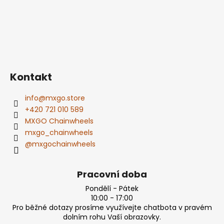
Kontakt
info
@
mxgo.store
+420 721 010 589
MXGO Chainwheels
mxgo_chainwheels
@mxgochainwheels
Pracovní doba
Pondělí - Pátek
10:00 - 17:00
Pro běžné dotazy prosíme využívejte chatbota v pravém
dolním rohu Vaší obrazovky.