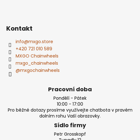
Kontakt
info
@
mxgo.store
+420 721 010 589
MXGO Chainwheels
mxgo_chainwheels
@mxgochainwheels
Pracovní doba
Pondělí - Pátek
10:00 - 17:00
Pro běžné dotazy prosíme využívejte chatbota v pravém
dolním rohu Vaší obrazovky.
Sídlo firmy
Petr Grosskopf