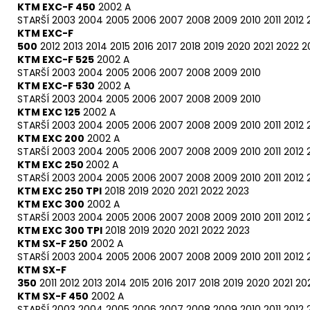
KTM EXC-F 450
2002 A
STARŠÍ
2003
2004
2005
2006
2007
2008
2009
2010
2011
2012
KTM EXC-F
500
2012
2013
2014
2015
2016
2017
2018
2019
2020
2021
2022
2
KTM EXC-F 525
2002 A
STARŠÍ
2003
2004
2005
2006
2007
2008
2009
2010
KTM EXC-F 530
2002 A
STARŠÍ
2003
2004
2005
2006
2007
2008
2009
2010
KTM EXC 125
2002 A
STARŠÍ
2003
2004
2005
2006
2007
2008
2009
2010
2011
2012
KTM EXC 200
2002 A
STARŠÍ
2003
2004
2005
2006
2007
2008
2009
2010
2011
2012
KTM EXC 250
2002 A
STARŠÍ
2003
2004
2005
2006
2007
2008
2009
2010
2011
2012
KTM EXC 250 TPI
2018
2019
2020
2021
2022
2023
KTM EXC 300
2002 A
STARŠÍ
2003
2004
2005
2006
2007
2008
2009
2010
2011
2012
KTM EXC 300 TPI
2018
2019
2020
2021
2022
2023
KTM SX-F 250
2002 A
STARŠÍ
2003
2004
2005
2006
2007
2008
2009
2010
2011
2012
KTM SX-F
350
2011
2012
2013
2014
2015
2016
2017
2018
2019
2020
2021
20
KTM SX-F 450
2002 A
STARŠÍ
2003
2004
2005
2006
2007
2008
2009
2010
2011
2012