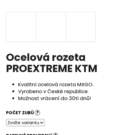
a
j
í
t
?
Ocelová rozeta
PROEXTREME KTM
HLEDAT
Kvalitní ocelová rozeta MXGO.
Vyrobeno v České republice.
D
Možnost vrácení do 30ti dnů!
o
p
POČET ZUBŮ
?
o
r
u