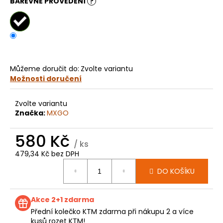
č
BAREVNÉ PROVEDENÍ
?
u
j
e
m
e
Můžeme doručit do:
Zvolte variantu
Možnosti doručení
KOLEČKO
GASGAS
MC85
Zvolte variantu
E1247
Značka:
MXGO
199
Kč
580 Kč
/ ks
479,34 Kč bez DPH
Měrná
DO KOŠÍKU
cena:
Akce 2+1 zdarma
Přední kolečko KTM zdarma při nákupu 2 a více
kusů rozet KTM!