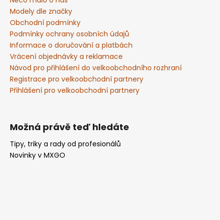
t
Něco málo o nás
í
Modely dle značky
Obchodní podmínky
Podmínky ochrany osobních údajů
Informace o doručování a platbách
Vrácení objednávky a reklamace
Návod pro přihlášení do velkoobchodního rozhraní
Registrace pro velkoobchodní partnery
Přihlášení pro velkoobchodní partnery
Možná právě teď hledáte
Tipy, triky a rady od profesionálů
Novinky v MXGO