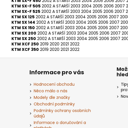
KTM SX-F 450
2002 A STARŠÍ
2003
2004
2005
2006
2007
KTM SX-F 505
2002 A STARŠÍ
2003
2004
2005
2006
2007
KTM SX-F 525
2002 A STARŠÍ
2003
2004
2005
2006
2007
KTM SX 125
2002 A STARŠÍ
2003
2004
2005
2006
2007
200
KTM SX 144
2002 A STARŠÍ
2003
2004
2005
2006
2007
20
KTM SX 150
2002 A STARŠÍ
2003
2004
2005
2006
2007
200
KTM SX 200
2002 A STARŠÍ
2003
2004
2005
2006
2007
20
KTM SX 250
2002 A STARŠÍ
2003
2004
2005
2006
2007
20
KTM XCF 250
2019
2020
2021
2022
KTM XCF 350
2019
2020
2021
2022
Z
á
Mož
Informace pro vás
hle
p
a
Hodnocení obchodu
Tip
t
pro
Něco málo o nás
Nov
í
Modely dle značky
Obchodní podmínky
Podmínky ochrany osobních
údajů
Informace o doručování a