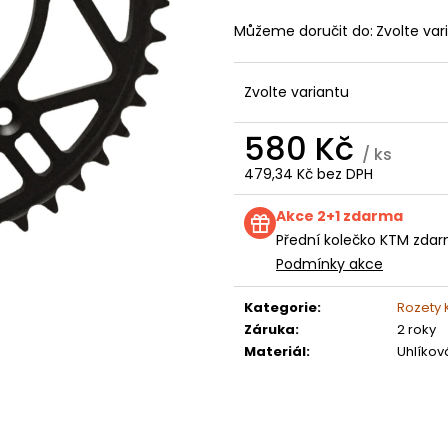
KOLEČKO FANTIC XXF 250 (22-24) E250
KOLEČKO TM E2
199 Kč
199 Kč
Můžeme doručit do:
Zvolte var
Zvolte variantu
580 Kč
/ ks
479,34 Kč bez DPH
Měrná
cena:
Akce 2+1 zdarma
Přední kolečko KTM zdar
Podmínky akce
Kategorie
:
Rozety
Záruka
:
2 roky
Materiál
:
Uhlíkov