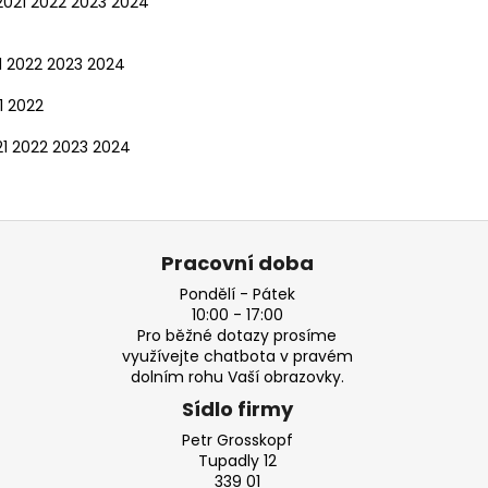
2021
2022
2023
2024
1
2022
2023
2024
1
2022
1
2022
2023
2024
Pracovní doba
Pondělí - Pátek
10:00 - 17:00
Pro běžné dotazy prosíme
využívejte chatbota v pravém
dolním rohu Vaší obrazovky.
Sídlo firmy
Petr Grosskopf
Tupadly 12
339 01