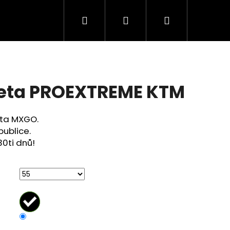
Hledat
Přihlášení
Nákupní
košík
zeta PROEXTREME KTM
zeta MXGO.
publice.
30ti dnů!
Následující