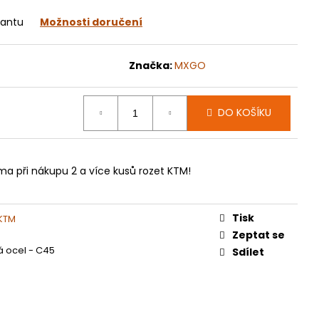
070
iantu
Možnosti doručení
Značka:
MXGO
DO KOŠÍKU
ma při nákupu 2 a více kusů rozet KTM!
Tisk
 KTM
Zeptat se
á ocel - C45
Sdílet