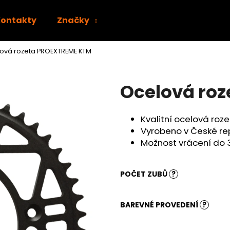
Kontakty
Značky
ová rozeta PROEXTREME KTM
Co potřebujete najít?
Ocelová ro
HLEDAT
Kvalitní ocelová ro
Vyrobeno v České re
Doporučujeme
Možnost vrácení do 
POČET ZUBŮ
?
BAREVNÉ PROVEDENÍ
?