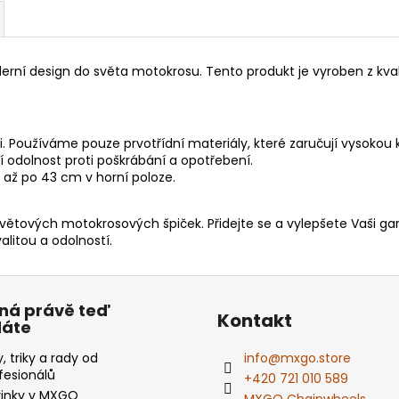
rní design do světa motokrosu. Tento produkt je vyroben z kval
Používáme pouze prvotřídní materiály, které zaručují vysokou k
 odolnost proti poškrábání a opotřebení.
 až po 43 cm v horní poloze.
světových motokrosových špiček. Přidejte se a vylepšete Vaši ga
alitou a odolností.
ná právě teď
Kontakt
dáte
y, triky a rady od
info
@
mxgo.store
fesionálů
+420 721 010 589
inky v MXGO