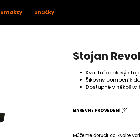
Kontakty
Značky
Co potřebujete najít?
Stojan Revo
HLEDAT
Kvalitní ocelový sto
Šikovný pomocník do
Doporučujeme
Dostupné v několika
BAREVNÉ PROVEDENÍ
?
Můžeme doručit do:
Zvolte var