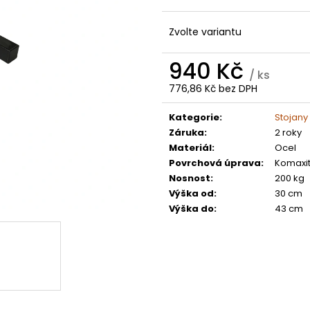
KOLEČKO FANTIC XXF 250 (22-24) E250
KOLEČKO TM E2
199 Kč
199 Kč
Zvolte variantu
940 Kč
/ ks
776,86 Kč bez DPH
Měrná
cena:
Kategorie
:
Stojany
Záruka
:
2 roky
Materiál
:
Ocel
Povrchová úprava
:
Komaxi
Nosnost
:
200 kg
Výška od
:
30 cm
Výška do
:
43 cm