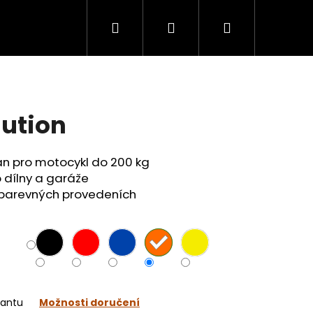
Hledat
Přihlášení
Nákupní
košík
lution
jan pro motocykl do 200 kg
 dílny a garáže
 barevných provedeních
Následující
iantu
Možnosti doručení