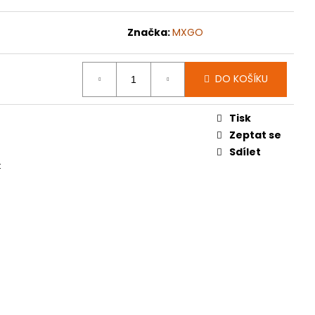
070
Značka:
MXGO
DO KOŠÍKU
Tisk
Zeptat se
Sdílet
t