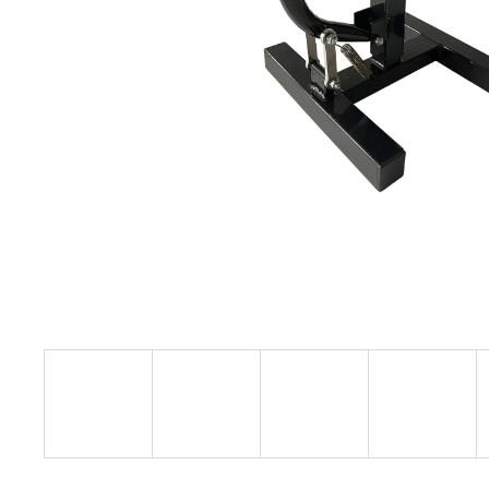
KOLEČKO FANTIC XXF 450 (22-24) E427
199 Kč