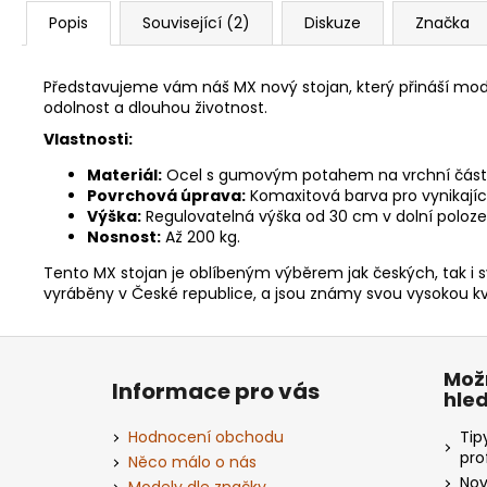
Popis
Související (2)
Diskuze
Značka
Představujeme vám náš MX nový stojan, který přináší mode
odolnost a dlouhou životnost.
Vlastnosti:
Materiál:
Ocel s gumovým potahem na vrchní části. 
Povrchová úprava:
Komaxitová barva pro vynikající
Výška:
Regulovatelná výška od 30 cm v dolní poloze
Nosnost:
Až 200 kg.
Tento MX stojan je oblíbeným výběrem jak českých, tak i 
vyráběny v České republice, a jsou známy svou vysokou kv
Z
á
Mož
Informace pro vás
hle
p
a
Hodnocení obchodu
Tip
t
pro
Něco málo o nás
Nov