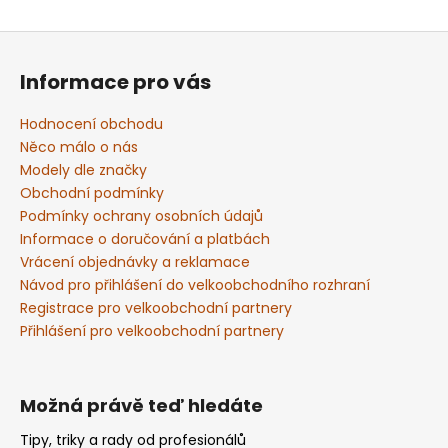
Z
á
Informace pro vás
p
a
Hodnocení obchodu
t
Něco málo o nás
í
Modely dle značky
Obchodní podmínky
Podmínky ochrany osobních údajů
Informace o doručování a platbách
Vrácení objednávky a reklamace
Návod pro přihlášení do velkoobchodního rozhraní
Registrace pro velkoobchodní partnery
Přihlášení pro velkoobchodní partnery
Možná právě teď hledáte
Tipy, triky a rady od profesionálů