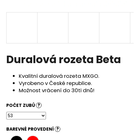
a
j
í
t
?
Duralová rozeta Beta
HLEDAT
Kvalitní duralová rozeta MXGO.
Vyrobeno v České republice.
Možnost vrácení do 30ti dnů!
D
o
POČET ZUBŮ
?
p
o
r
BAREVNÉ PROVEDENÍ
?
u