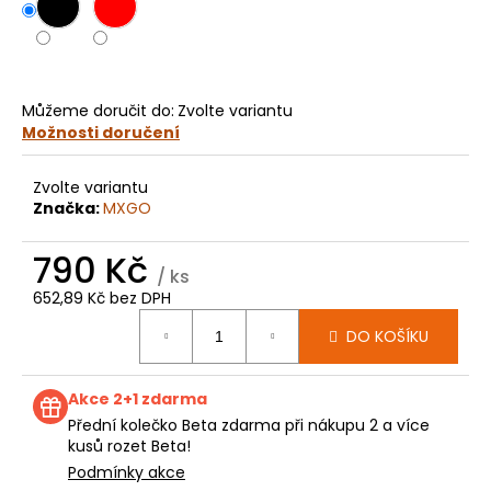
č
u
j
e
m
Můžeme doručit do:
Zvolte variantu
e
Možnosti doručení
KOLEČKO
Zvolte variantu
FANTIC
Značka:
MXGO
XXF
250
790 Kč
(22-
/ ks
24)
E250
652,89 Kč bez DPH
Měrná
199
DO KOŠÍKU
cena:
Kč
Akce 2+1 zdarma
Přední kolečko Beta zdarma při nákupu 2 a více
kusů rozet Beta!
Podmínky akce