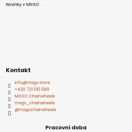
Novinky v MXGO
Kontakt
info
@
mxgo.store
+420 721 010 589
MXGO Chainwheels
mxgo_chainwheels
@mxgochainwheels
Pracovní doba