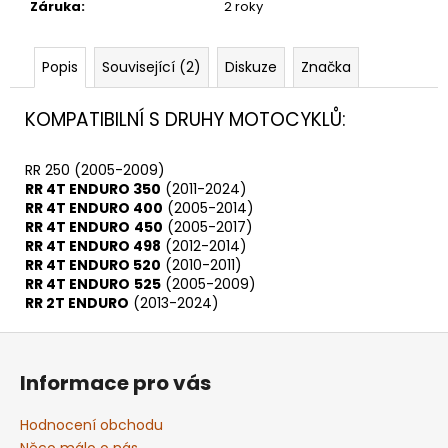
Záruka
:
2 roky
Popis
Související (2)
Diskuze
Značka
KOMPATIBILNÍ S DRUHY MOTOCYKLŮ:
RR 250 (2005-2009)
RR 4T ENDURO 350
(2011-2024)
RR 4T ENDURO 400
(2005-2014)
RR 4T ENDURO
450
(2005-2017)
RR 4T ENDURO 498
(2012-2014)
RR 4T ENDURO 520
(2010-2011)
RR 4T ENDURO
525
(2005-2009)
RR 2T ENDURO
(2013-2024)
Z
á
Informace pro vás
p
a
Hodnocení obchodu
Něco málo o nás