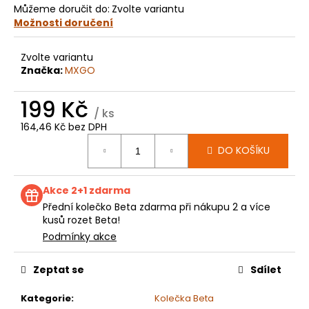
č
Můžeme doručit do:
Zvolte variantu
u
Možnosti doručení
j
e
Zvolte variantu
m
Značka:
MXGO
e
199 Kč
/ ks
KOLEČKO
164,46 Kč bez DPH
YAMAHA
Měrná
YZ85
DO KOŠÍKU
cena:
(02-
24)
E577
Akce 2+1 zdarma
199
Kč
Přední kolečko Beta zdarma při nákupu 2 a více
kusů rozet Beta!
Podmínky akce
Zeptat se
Sdílet
Kategorie
:
Kolečka Beta