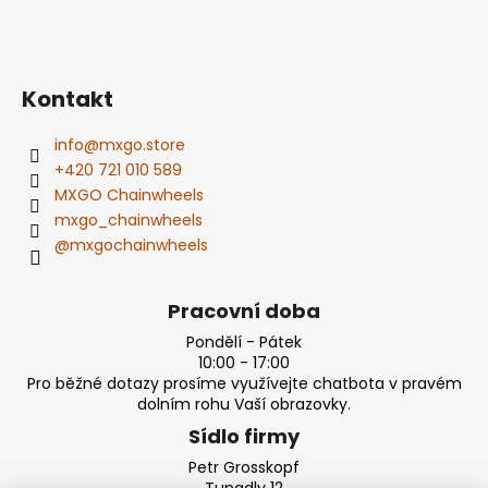
Kontakt
info
@
mxgo.store
+420 721 010 589
MXGO Chainwheels
mxgo_chainwheels
@mxgochainwheels
Pracovní doba
Pondělí - Pátek
10:00 - 17:00
Pro běžné dotazy prosíme využívejte chatbota v pravém
dolním rohu Vaší obrazovky.
Sídlo firmy
Petr Grosskopf
Tupadly 12