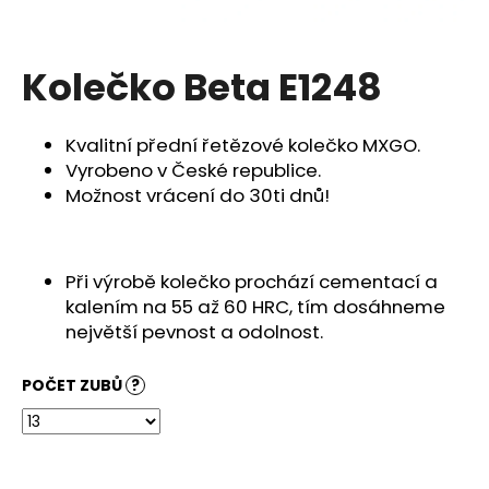
a
j
Kolečko Beta E1248
í
t
?
Kvalitní přední řetězové kolečko MXGO.
Vyrobeno v České republice.
Možnost vrácení do 30ti dnů!
HLEDAT
Při výrobě kolečko prochází cementací a
kalením na 55 až 60 HRC, tím dosáhneme
největší pevnost a odolnost.
D
o
POČET ZUBŮ
?
p
o
r
u