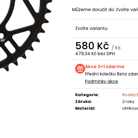
KOLEČKO FANTIC XXF 250 (22-24) E250
KOLEČKO TM E2
199 Kč
199 Kč
Můžeme doručit do:
Zvolte var
Zvolte variantu
580 Kč
/ ks
479,34 Kč bez DPH
Měrná
cena:
Akce 2+1 zdarma
Přední kolečko Beta zdar
Podmínky akce
Kategorie
:
Rozety 
Záruka
:
2 roky
Materiál
:
Uhlíkov