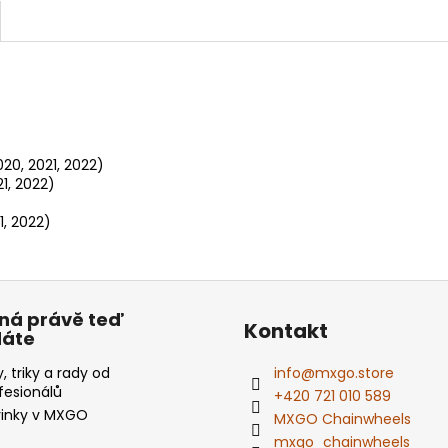
020, 2021, 2022)
21, 2022)
1, 2022)
ná právě teď
Kontakt
dáte
y, triky a rady od
info
@
mxgo.store
fesionálů
+420 721 010 589
inky v MXGO
MXGO Chainwheels
mxgo_chainwheels