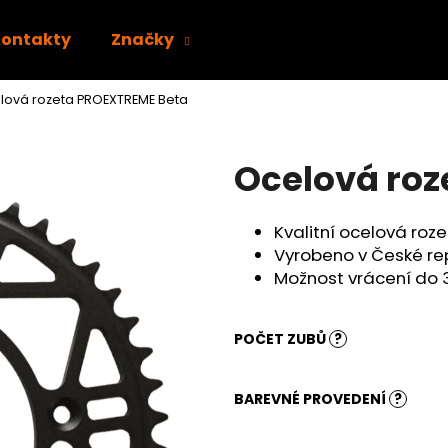
Kontakty
Značky
lová rozeta PROEXTREME Beta
Co potřebujete najít?
Ocelová roz
HLEDAT
Kvalitní ocelová ro
Vyrobeno v České re
Doporučujeme
Možnost vrácení do 
POČET ZUBŮ
?
BAREVNÉ PROVEDENÍ
?