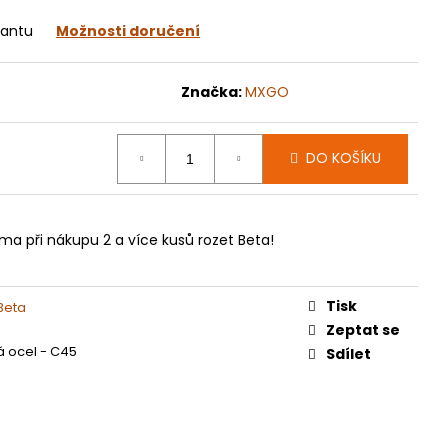
070
iantu
Možnosti doručení
Značka:
MXGO
DO KOŠÍKU
ma při nákupu 2 a více kusů rozet Beta!
Tisk
Beta
Zeptat se
á ocel - C45
Sdílet