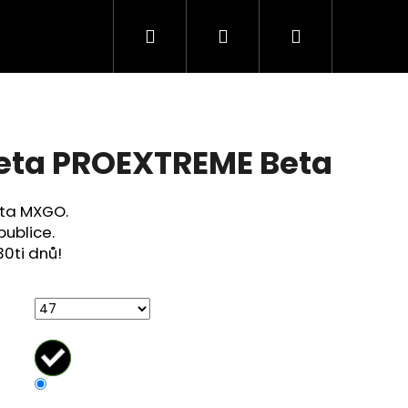
Hledat
Přihlášení
Nákupní
košík
eta PROEXTREME Beta
zeta MXGO.
publice.
30ti dnů!
Následující