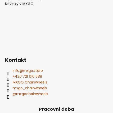
Novinky v MXGO
Kontakt
info
@
mxgo.store
+420 721 010 589
MXGO Chainwheels
mxgo_chainwheels
@mxgochainwheels
Pracovní doba