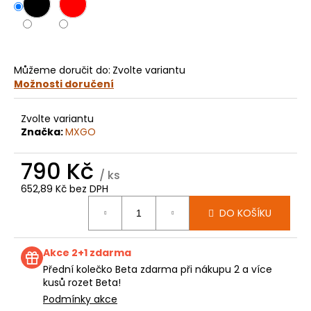
č
u
j
e
m
Můžeme doručit do:
Zvolte variantu
e
Možnosti doručení
KOLEČKO
Zvolte variantu
HUSQVARNA
Značka:
MXGO
TC50
E4060
790 Kč
199
/ ks
Kč
652,89 Kč bez DPH
Měrná
DO KOŠÍKU
cena:
Akce 2+1 zdarma
Přední kolečko Beta zdarma při nákupu 2 a více
kusů rozet Beta!
Podmínky akce