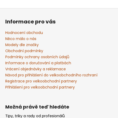
Z
á
Informace pro vás
p
a
Hodnocení obchodu
t
Něco málo o nás
í
Modely dle značky
Obchodní podmínky
Podmínky ochrany osobních údajů
Informace o doručování a platbách
Vrácení objednávky a reklamace
Návod pro přihlášení do velkoobchodního rozhraní
Registrace pro velkoobchodní partnery
Přihlášení pro velkoobchodní partnery
Možná právě teď hledáte
Tipy, triky a rady od profesionálů