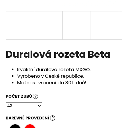
a
j
í
t
?
Duralová rozeta Beta
HLEDAT
Kvalitní duralová rozeta MXGO.
Vyrobeno v České republice.
Možnost vrácení do 30ti dnů!
D
o
POČET ZUBŮ
?
p
o
r
BAREVNÉ PROVEDENÍ
?
u