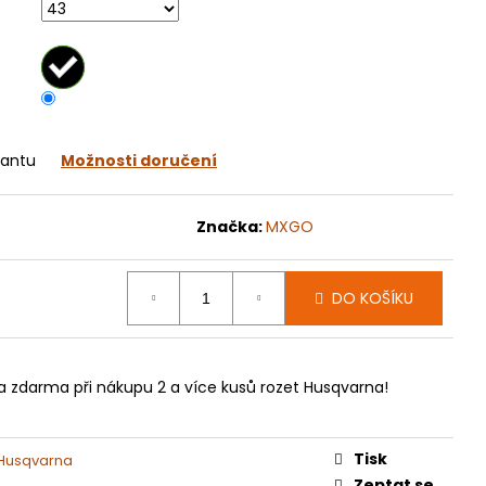
070
iantu
Možnosti doručení
Značka:
MXGO
DO KOŠÍKU
a zdarma při nákupu 2 a více kusů rozet Husqvarna!
Tisk
 Husqvarna
Zeptat se