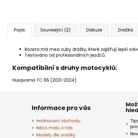
Popis
Související (2)
Diskuze
Značka
Rozeta má mezi zuby drážky, které zajišťují lepší odv
Testováno od profesionálních jezdců.
Kompatibilní s druhy motocyklů:
Husqvarna TC 65 (2021-2024)
Z
á
Mož
Informace pro vás
hle
p
a
Hodnocení obchodu
Tip
t
pro
Něco málo o nás
Nov
í
Modely dle značky