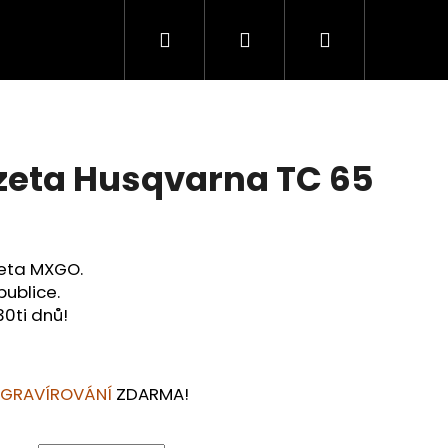
Hledat
Přihlášení
Nákupní
košík
zeta Husqvarna TC 65
zeta MXGO.
publice.
30ti dnů!
Následující
 GRAVÍROVÁNÍ
ZDARMA!