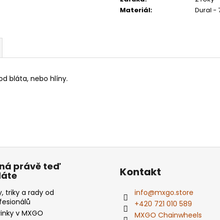
Materiál
:
Dural - 
od bláta, nebo hlíny.
ná právě teď
Kontakt
dáte
y, triky a rady od
info
@
mxgo.store
fesionálů
+420 721 010 589
inky v MXGO
MXGO Chainwheels