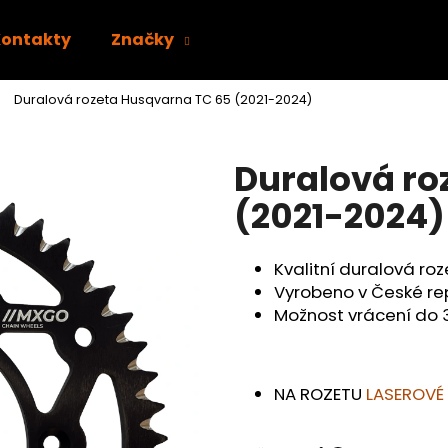
Kontakty
Značky
Duralová rozeta Husqvarna TC 65 (2021-2024)
Co potřebujete najít?
Duralová ro
HLEDAT
(2021-2024)
Kvalitní duralová ro
Doporučujeme
Vyrobeno v České re
Možnost vrácení do 
NA ROZETU
LASEROVÉ