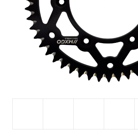
KOLEČKO FANTIC XXF 450 (22-24) E427
199 Kč