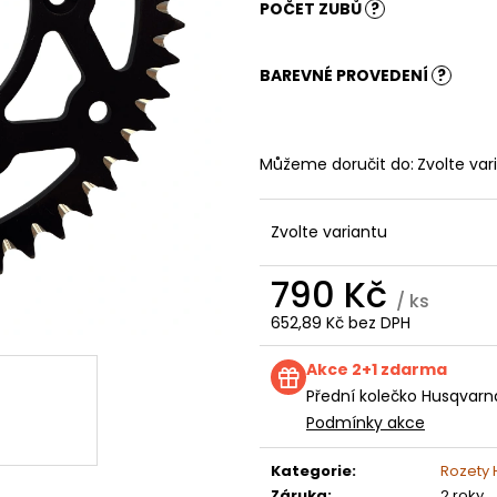
KOLEČKO FANTIC XXF 250 (22-24) E250
KOLEČKO TM E2
POČET ZUBŮ
?
199 Kč
199 Kč
BAREVNÉ PROVEDENÍ
?
Můžeme doručit do:
Zvolte var
Zvolte variantu
790 Kč
/ ks
652,89 Kč bez DPH
Měrná
cena:
Akce 2+1 zdarma
Přední kolečko Husqvarn
Podmínky akce
Kategorie
:
Rozety
Záruka
:
2 roky