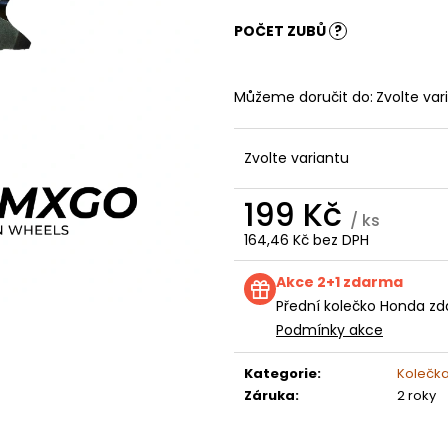
KOLEČKO FANTIC XXF 250 (22-24) E250
KOLEČKO TM E2
199 Kč
199 Kč
POČET ZUBŮ
?
Můžeme doručit do:
Zvolte var
Zvolte variantu
199 Kč
/ ks
164,46 Kč bez DPH
Měrná
cena:
Akce 2+1 zdarma
Přední kolečko Honda zd
Podmínky akce
Kategorie
:
Kolečk
Záruka
:
2 roky