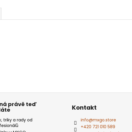
ná právě teď
Kontakt
dáte
y, triky a rady od
info
@
mxgo.store
fesionálů
+420 721 010 589