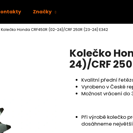
Kontakty
Značky
Kolečko Honda CRF450R (02-24)/CRF 250R (23-24) E342
Co potřebujete najít?
Kolečko Ho
HLEDAT
24)/CRF 250
Kvalitní přední řetě
Doporučujeme
Vyrobeno v České re
Možnost vrácení do 
Při výrobě kolečko p
dosáhneme největší 