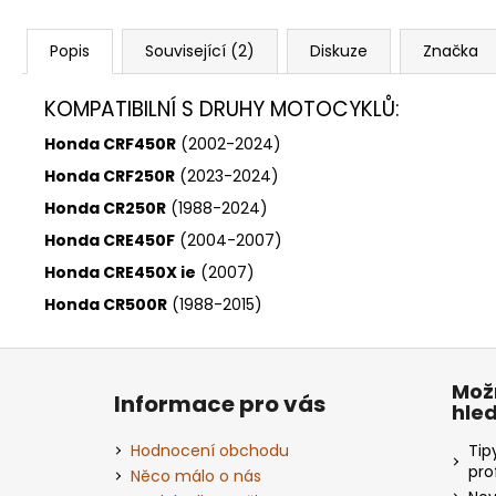
Popis
Související (2)
Diskuze
Značka
KOMPATIBILNÍ S DRUHY MOTOCYKLŮ:
Honda CRF450R
(2002-2024)
Honda CRF250R
(2023-2024)
Honda CR250R
(1988-2024)
Honda CRE450F
(2004-2007)
Honda CRE450X ie
(2007)
Honda CR500R
(1988-2015)
Z
á
Mož
Informace pro vás
hle
p
a
Hodnocení obchodu
Tip
t
pro
Něco málo o nás