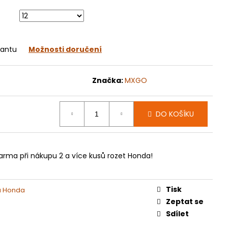
070
iantu
Možnosti doručení
Značka:
MXGO
DO KOŠÍKU
arma při nákupu 2 a více kusů rozet Honda!
Tisk
a Honda
Zeptat se
Sdílet