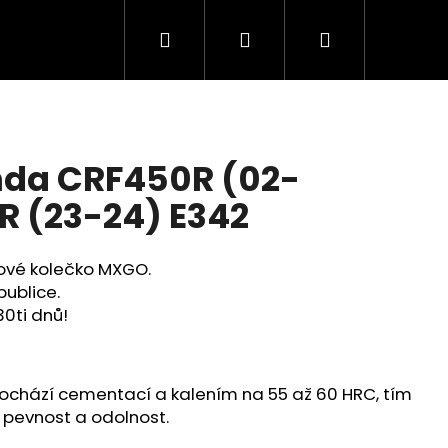
Hledat
Přihlášení
Nákupní
košík
nda CRF450R (02-
R (23-24) E342
zové kolečko MXGO.
publice.
30ti dnů!
Následující
rochází cementací a kalením na 55 až 60 HRC, tím
pevnost a odolnost.