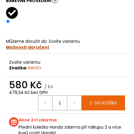
č
BAREVNÉ PROVEDENÍ
?
u
j
e
m
e
Můžeme doručit do:
Zvolte variantu
Možnosti doručení
KOLEČKO
HUSQVARNA
TC85
Zvolte variantu
E1247
Značka:
MXGO
199
Kč
580 Kč
/ ks
479,34 Kč bez DPH
Měrná
DO KOŠÍKU
cena:
Akce 2+1 zdarma
Přední kolečko Honda zdarma při nákupu 2 a více
kusů rozet Honda!