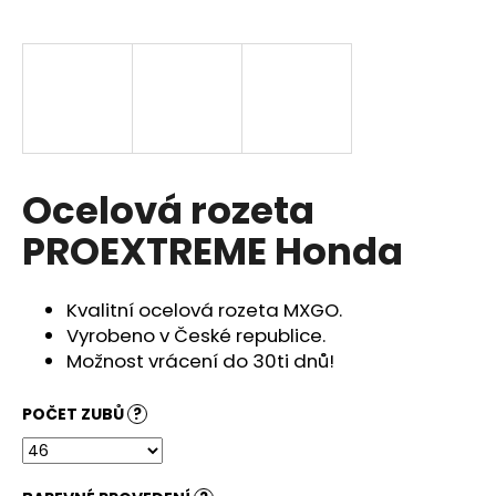
a
j
í
t
?
Ocelová rozeta
PROEXTREME Honda
HLEDAT
Kvalitní ocelová rozeta MXGO.
Vyrobeno v České republice.
D
Možnost vrácení do 30ti dnů!
o
p
POČET ZUBŮ
?
o
r
u