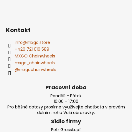
Kontakt
info
@
mxgo.store
+420 721 010 589
MXGO Chainwheels
mxgo_chainwheels
@mxgochainwheels
Pracovní doba
Pondělí - Pátek
10:00 - 17:00
Pro běžné dotazy prosíme využívejte chatbota v pravém
dolním rohu Vaší obrazovky.
Sídlo firmy
Petr Grosskopf