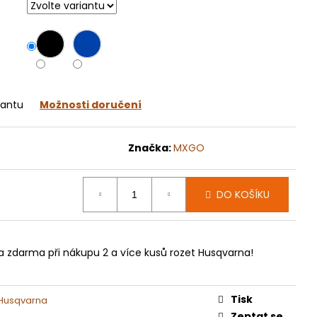
070
iantu
Možnosti doručení
Značka:
MXGO
DO KOŠÍKU
a zdarma při nákupu 2 a více kusů rozet Husqvarna!
Tisk
 Husqvarna
Zeptat se