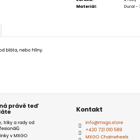
Materiál
:
Dural - 
od bláta, nebo hlíny.
ná právě teď
Kontakt
dáte
y, triky a rady od
info
@
mxgo.store
fesionálů
+420 721 010 589
inky v MXGO
MXGO Chainwheels