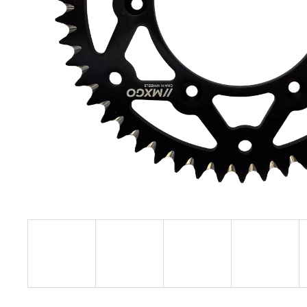
KOLEČKO FANTIC XXF 450 (22-24) E427
199 Kč