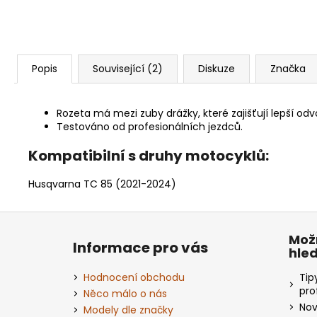
Popis
Související (2)
Diskuze
Značka
Rozeta má mezi zuby drážky, které zajišťují lepší odv
Testováno od profesionálních jezdců.
Kompatibilní s druhy motocyklů:
Husqvarna TC 85 (2021-2024)
Z
á
Mož
Informace pro vás
hle
p
a
Hodnocení obchodu
Tip
t
pro
Něco málo o nás
Nov
í
Modely dle značky