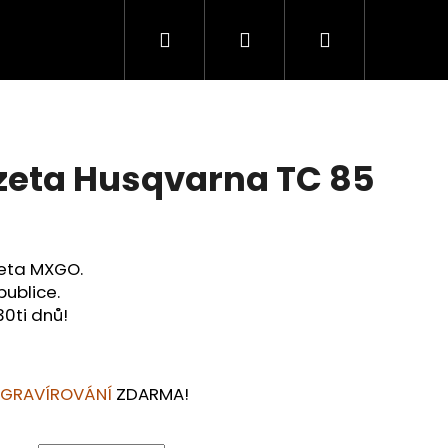
Hledat
Přihlášení
Nákupní
košík
zeta Husqvarna TC 85
zeta MXGO.
publice.
30ti dnů!
Následující
 GRAVÍROVÁNÍ
ZDARMA!