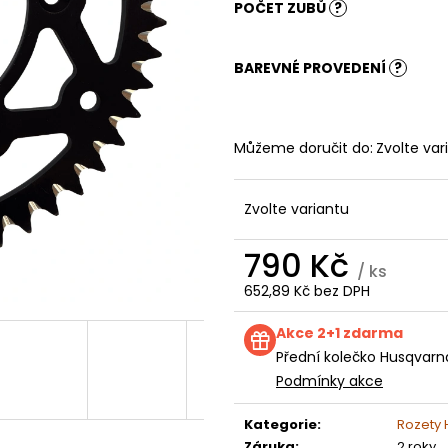
KOLEČKO FANTIC XXF 250 (22-24) E250
KOLEČKO TM E2
POČET ZUBŮ
?
199 Kč
199 Kč
BAREVNÉ PROVEDENÍ
?
Můžeme doručit do:
Zvolte var
Zvolte variantu
790 Kč
/ ks
652,89 Kč bez DPH
Měrná
cena:
Akce 2+1 zdarma
Přední kolečko Husqvarn
Podmínky akce
Kategorie
:
Rozety
Záruka
:
2 roky