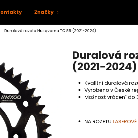
Kontakty
Značky
Duralová rozeta Husqvarna TC 85 (2021-2024)
Co potřebujete najít?
Duralová ro
HLEDAT
(2021-2024)
Kvalitní duralová ro
Doporučujeme
Vyrobeno v České re
Možnost vrácení do 
NA ROZETU
LASEROVÉ