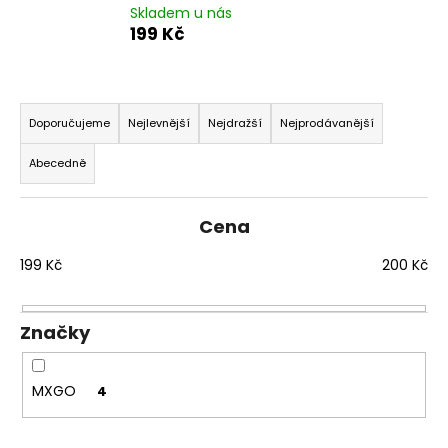
Skladem u nás
a
199 Kč
j
í
Ř
t
a
?
Doporučujeme
Nejlevnější
Nejdražší
Nejprodávanější
z
Abecedně
e
n
í
Cena
HLEDAT
p
199
Kč
200
Kč
r
o
D
d
Značky
o
u
p
k
o
MXGO
4
r
t
u
ů