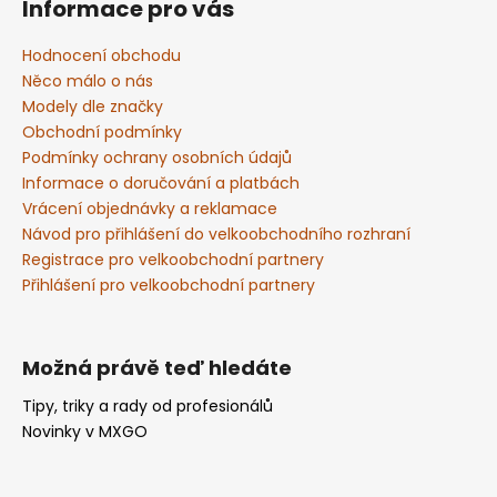
Informace pro vás
d
p
a
a
Hodnocení obchodu
c
t
Něco málo o nás
í
í
Modely dle značky
p
Obchodní podmínky
r
Podmínky ochrany osobních údajů
v
Informace o doručování a platbách
k
Vrácení objednávky a reklamace
y
v
Návod pro přihlášení do velkoobchodního rozhraní
ý
Registrace pro velkoobchodní partnery
p
Přihlášení pro velkoobchodní partnery
i
s
u
Možná právě teď hledáte
Tipy, triky a rady od profesionálů
Novinky v MXGO