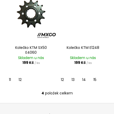
Kolečko KTM SX50
Kolečko KTM E1248
E4060
Skladem u nás
Skladem u nás
199 Kč
199 Kč
/ ks
/ ks
11
12
12
13
14
15
4
položek celkem
O
v
Z
l
á
á