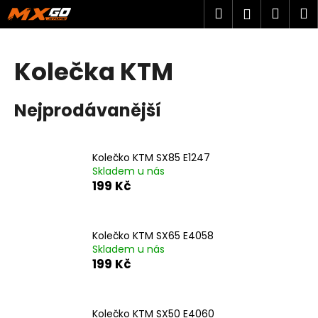
K
Přejít
Hledat
Náku
M
Přihlášen
na
o
obsah
Zpět
Zpět
košík
š
í
Kolečka KTM
C
k
o
Nejprodávanější
p
o
t
Kolečko KTM SX85 E1247
ř
Skladem u nás
e
199 Kč
b
u
Kolečko KTM SX65 E4058
j
Skladem u nás
e
199 Kč
t
e
n
Kolečko KTM SX50 E4060