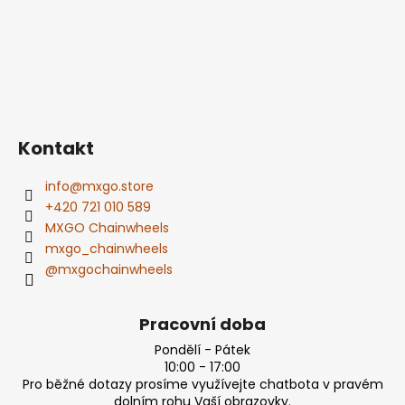
Kontakt
info
@
mxgo.store
+420 721 010 589
MXGO Chainwheels
mxgo_chainwheels
@mxgochainwheels
Pracovní doba
Pondělí - Pátek
10:00 - 17:00
Pro běžné dotazy prosíme využívejte chatbota v pravém
dolním rohu Vaší obrazovky.