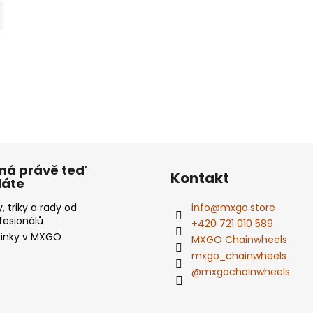
ná právě teď
Kontakt
dáte
y, triky a rady od
info
@
mxgo.store
fesionálů
+420 721 010 589
inky v MXGO
MXGO Chainwheels
mxgo_chainwheels
@mxgochainwheels