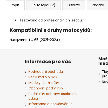
Popis
Související (2)
Diskuze
Značka
Testováno od profesionálních jezdců.
Kompatibilní s druhy motocyklů:
Husqvarna TC 65 (2021-2024)
Z
á
Mož
Informace pro vás
hle
p
a
Hodnocení obchodu
Tip
t
pro
Něco málo o nás
Nov
í
Modely dle značky
Obchodní podmínky
Podmínky ochrany osobních
údajů
Informace o doručování a