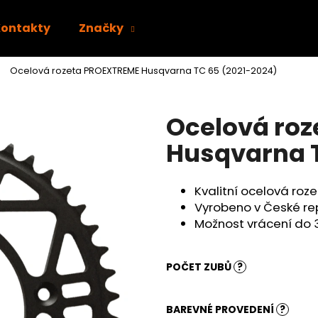
Kontakty
Značky
Ocelová rozeta PROEXTREME Husqvarna TC 65 (2021-2024)
Co potřebujete najít?
Ocelová ro
HLEDAT
Husqvarna T
Kvalitní ocelová ro
Doporučujeme
Vyrobeno v České re
Možnost vrácení do 
POČET ZUBŮ
?
BAREVNÉ PROVEDENÍ
?