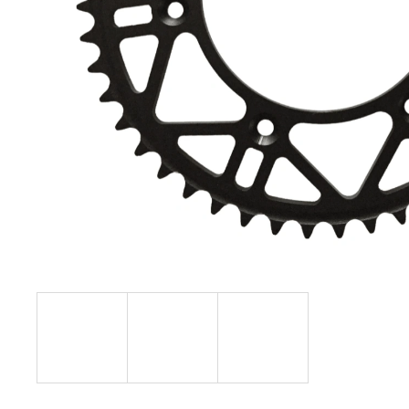
KOLEČKO FANTIC XXF 450 (22-24) E427
199 Kč