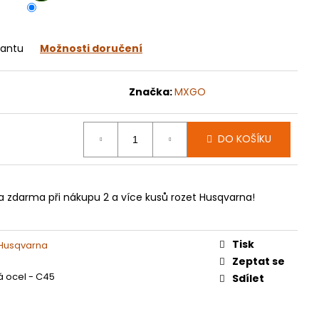
070
iantu
Možnosti doručení
Značka:
MXGO
DO KOŠÍKU
a zdarma při nákupu 2 a více kusů rozet Husqvarna!
Tisk
 Husqvarna
Zeptat se
á ocel - C45
Sdílet