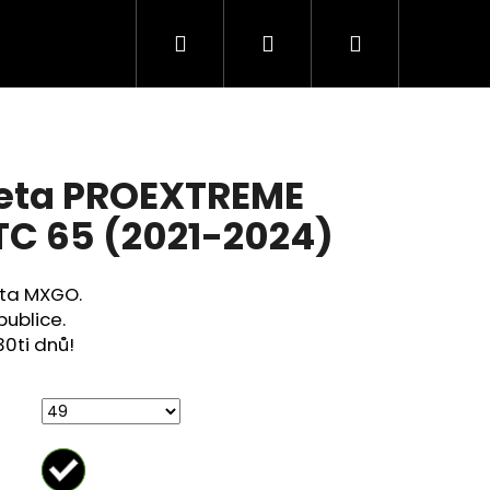
Hledat
Přihlášení
Nákupní
košík
zeta PROEXTREME
C 65 (2021-2024)
zeta MXGO.
publice.
30ti dnů!
Následující