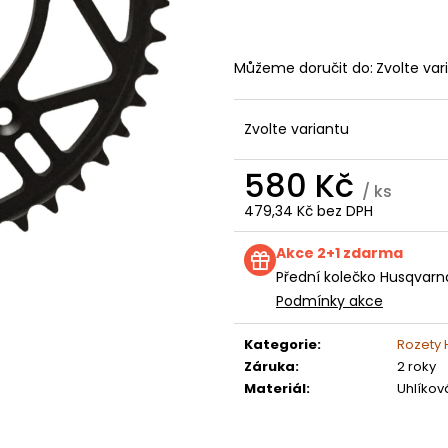
KOLEČKO FANTIC XXF 250 (22-24) E250
KOLEČKO TM E2
199 Kč
199 Kč
Můžeme doručit do:
Zvolte var
Zvolte variantu
580 Kč
/ ks
479,34 Kč bez DPH
Měrná
cena:
Akce 2+1 zdarma
Přední kolečko Husqvarn
Podmínky akce
Kategorie
:
Rozety
Záruka
:
2 roky
Materiál
:
Uhlíkov