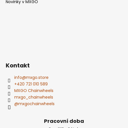
Novinky v MXGO
Kontakt
info
@
mxgo.store
+420 721 010 589
MXGO Chainwheels
mxgo_chainwheels
@mxgochainwheels
Pracovní doba