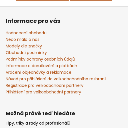
č
u
Z
j
á
e
Informace pro vás
p
m
a
e
Hodnocení obchodu
t
Něco málo o nás
í
Modely dle značky
KOLEČKO
Obchodní podmínky
FANTIC
XXF
Podmínky ochrany osobních údajů
250
Informace o doručování a platbách
(22-
Vrácení objednávky a reklamace
24)
E250
Návod pro přihlášení do velkoobchodního rozhraní
Registrace pro velkoobchodní partnery
199
Kč
Přihlášení pro velkoobchodní partnery
Možná právě teď hledáte
Tipy, triky a rady od profesionálů