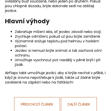
ovládány buď současně, nebo jeden po druhém. Pokud
a
jsou chlopně dozadu, brýle dokonale sedí na obličeji
jezdce.
j
í
Hlavní výhody
t
?
Zabraňuje mlžení skla, ať jezdec závodí nebo stojí.
Zrychluje odmlžení, pokud už jsou brýle zamlžené.
Významně snižuje teplotu pod helmou v horkém
počasí.
Jezdec si nemusí brýle snímat a tak zachová oční
ochranu.
HLEDAT
Umožňuje vyschnout pot nasáklý v pěně brýlí i při
jízdě.
AirFlaps také umožňuje jezdci, aby si brýle nechal v přilbě, i
když je zrovna nepotřebuje k jízdě, takže už žádné brýle
D
zavěšené na zápěstí nebo na řídítkách!
o
p
o
r
PŘEDCHOZÍ ČLÁNEK
DALŠÍ ČLÁNEK
u