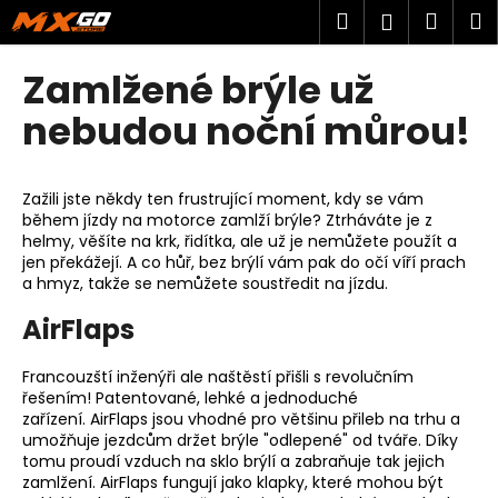
K
Přejít
Hledat
Náku
M
Přihlášen
na
o
obsah
Zpět
Zpět
košík
š
Zamlžené brýle už
í
C
nebudou noční můrou!
k
o
p
Zažili jste někdy ten frustrující moment, kdy se vám
o
během jízdy na motorce zamlží brýle? Ztrháváte je z
t
helmy, věšíte na krk, řidítka, ale už je nemůžete použít a
ř
jen překážejí. A co hůř, bez brýlí vám pak do očí víří prach
a hmyz, takže se nemůžete soustředit na jízdu.
e
b
AirFlaps
u
j
Francouzští inženýři ale naštěstí přišli s revolučním
řešením! Patentované, lehké a jednoduché
e
zařízení. AirFlaps jsou vhodné pro většinu přileb na trhu a
t
umožňuje jezdcům držet brýle "odlepené" od tváře. Díky
e
tomu proudí vzduch na sklo brýlí a zabraňuje tak jejich
zamlžení.
AirFlaps fungují jako klapky, které mohou být
n