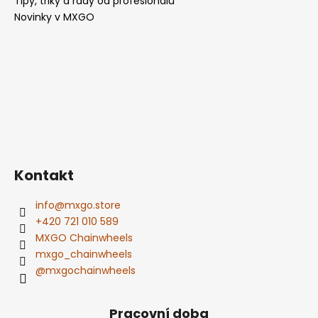
Tipy, triky a rady od profesionálů
Novinky v MXGO
Kontakt
info
@
mxgo.store
+420 721 010 589
MXGO Chainwheels
mxgo_chainwheels
@mxgochainwheels
Pracovní doba