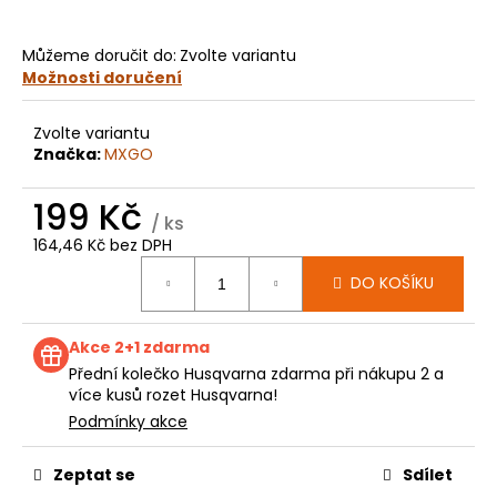
č
u
j
Můžeme doručit do:
Zvolte variantu
e
Možnosti doručení
m
e
Zvolte variantu
Značka:
MXGO
KOLEČKO
199 Kč
HUSQVARNA
/ ks
TC85
164,46 Kč bez DPH
E1247
Měrná
199
DO KOŠÍKU
cena:
Kč
Akce 2+1 zdarma
Přední kolečko Husqvarna zdarma při nákupu 2 a
více kusů rozet Husqvarna!
Podmínky akce
Zeptat se
Sdílet