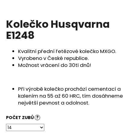
a
j
Kolečko Husqvarna
í
t
E1248
?
Kvalitní přední řetězové kolečko MXGO.
Vyrobeno v České republice.
Možnost vrácení do 30ti dnů!
HLEDAT
Při výrobě kolečko prochází cementací a
D
kalením na 55 až 60 HRC, tím dosáhneme
o
největší pevnost a odolnost.
p
o
POČET ZUBŮ
?
r
u